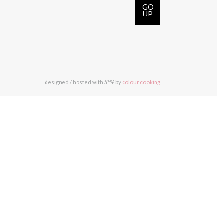
GO
UP
designed / hosted with â™¥ by
colour cooking